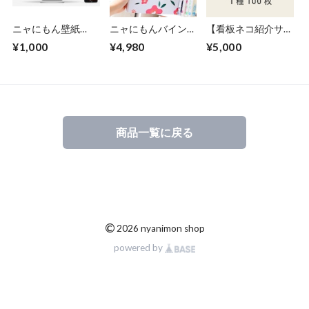
ニャにもん壁紙
ニャにもんバインダ
【看板ネコ紹介サイ
（PC用・スマホ
ー（名刺コレクショ
トの掲載枠限定：1
¥1,000
¥4,980
¥5,000
用）
ン用）
種類・100枚】看板
ネコちゃんオリジナ
ル名刺（ニャにもん
名刺）印刷
商品一覧に戻る
©
2026 nyanimon shop
powered by