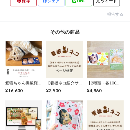
保存
シェア
LINE
ツイート
報告する
その他の商品
愛猫ちゃん掲載権
【看板ネコ紹介サイ
【2種類・各100
（ネコ名刺データ作
トの掲載枠限定】看
枚】愛ネコちゃんオ
¥16,600
¥3,500
¥4,860
成サービス『ニャに
板ネコちゃんページ
リジナル名刺（ニャ
もん』サイトのメイ
修正費
にもん名刺）印刷
ンビジュアルに最低
1年以上）