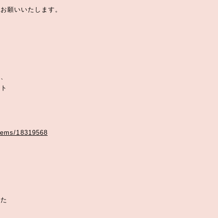
をお願いいたします。
を、
ト
items/18319568
した
の