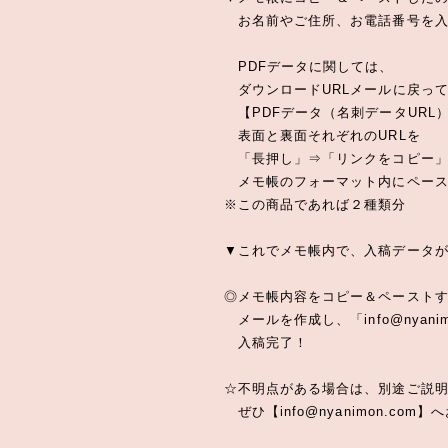
お名前やご住所、お電話番号を入
PDFデータに関しては、
ダウンロードURLメールに戻っ
【PDFデータ（名刺データURL
表面と裏面それぞれのURLを
「長押し」⇒「リンクをコピー」
メモ帳のフォーマット内にペース
※この商品であれば２種類分
▼これでメモ帳内で、入稿データ
◎メモ帳内容をコピー＆ペースト
メールを作成し、「
info@nyani
入稿完了！
☆不明点がある場合は、別途ご説
ぜひ【
info@nyanimon.com
】へ